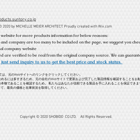
oducts.suntory.co.jp
© 2020 by MICHELLE MEIER ARCHITECT. Proudly created with
Wix.com
nal website for more products information for below reasons:
 and company are too many to be included on the page, we suggest you che
inal company website
ed are verified to be real from the original company source. We can guarante
 just send inquiry to us to get the best price and stock status.
ては、元のWebサイトへのリンクをクリックしてください。
含めるには多すぎるため、元の会社のWebサイトで更新および完了した製品情報を確認することをお
の本物であることを確認するため。 私たちはあなたが信頼できる製品を手に入れることを保証できま
して、最良の価格と在庫状況を取得してください。
Copyright © 2020 SHOBIDO CO.LTD. All Rights Reserved.