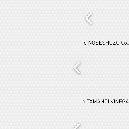
o NOSESHUZO C
o TAMANOI VINE