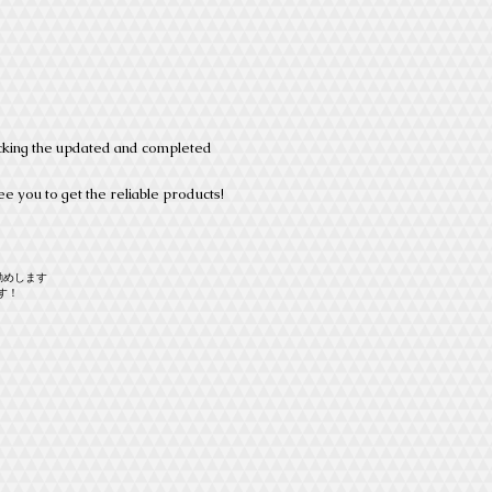
cking the updated and completed
e you to get the reliable products!
勧めします
す！