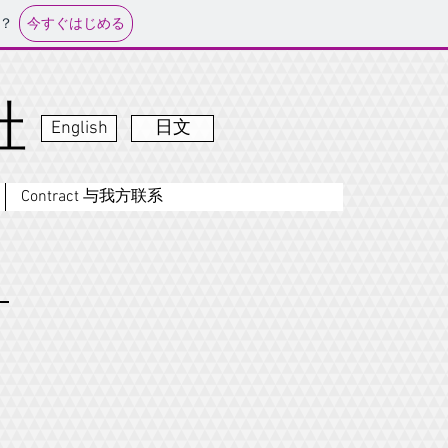
今すぐはじめる
？
社
English
日文
Contract 与我方联系
）